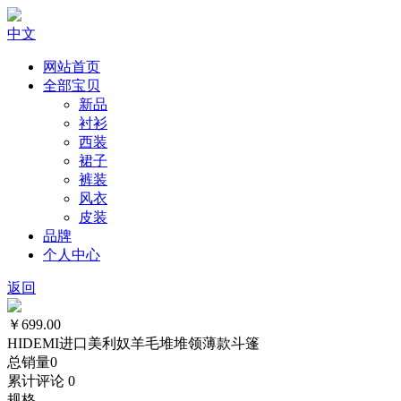
中文
网站首页
全部宝贝
新品
衬衫
西装
裙子
裤装
风衣
皮装
品牌
个人中心
返回
￥699.00
HIDEMI进口美利奴羊毛堆堆领薄款斗篷
总销量
0
累计评论
0
规格