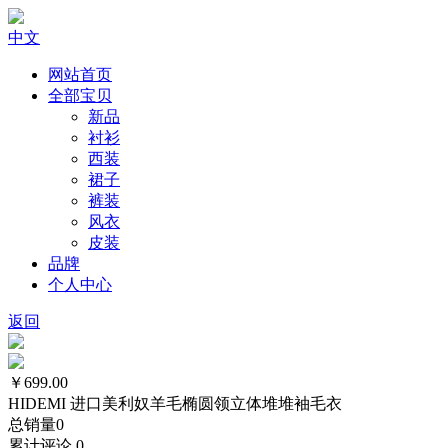
中文
网站首页
全部宝贝
新品
衬衫
西装
裙子
裤装
风衣
皮装
品牌
个人中心
返回
￥699.00
HIDEMI 进口美利奴羊毛椭圆领立体堆堆袖毛衣
总销量
0
累计评论
0