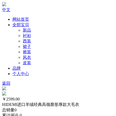
中文
网站首页
全部宝贝
新品
衬衫
西装
裙子
裤装
风衣
皮装
品牌
个人中心
返回
￥2599.00
HIDEMI进口羊绒经典高领廓形厚款大毛衣
总销量
0
累计评论
0