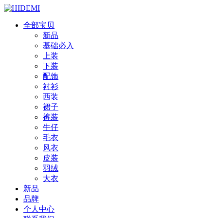
全部宝贝
新品
基础必入
上装
下装
配饰
衬衫
西装
裙子
裤装
牛仔
毛衣
风衣
皮装
羽绒
大衣
新品
品牌
个人中心