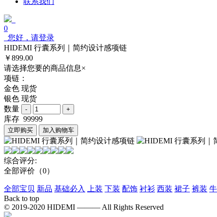
联系我们
0
您好，请登录
HIDEMI 行囊系列｜简约设计感项链
￥899.00
请选择您要的商品信息
×
项链：
金色 现货
银色 现货
数量
库存
99999
立即购买
加入购物车
综合评分:
全部评价
（0）
全部宝贝
新品
基础必入
上装
下装
配饰
衬衫
西装
裙子
裤装
牛
Back to top
© 2019-2020 HIDEMI ——— All Rights Reserved