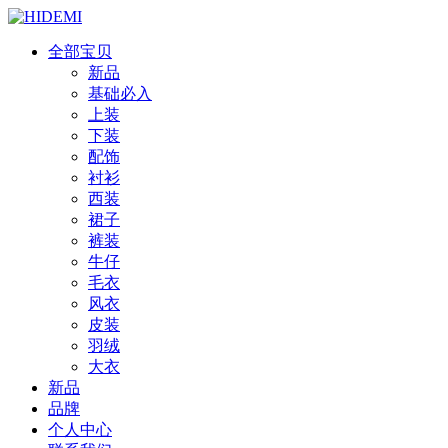
全部宝贝
新品
基础必入
上装
下装
配饰
衬衫
西装
裙子
裤装
牛仔
毛衣
风衣
皮装
羽绒
大衣
新品
品牌
个人中心