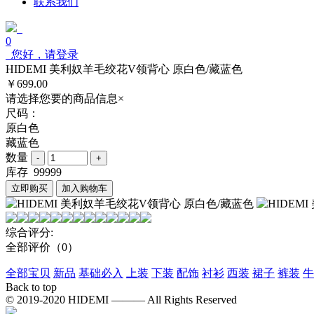
联系我们
0
您好，请登录
HIDEMI 美利奴羊毛绞花V领背心 原白色/藏蓝色
￥699.00
请选择您要的商品信息
×
尺码：
原白色
藏蓝色
数量
库存
99999
立即购买
加入购物车
综合评分:
全部评价
（0）
全部宝贝
新品
基础必入
上装
下装
配饰
衬衫
西装
裙子
裤装
牛
Back to top
© 2019-2020 HIDEMI ——— All Rights Reserved