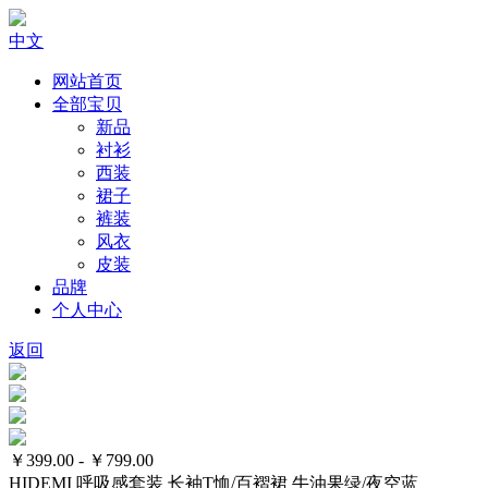
中文
网站首页
全部宝贝
新品
衬衫
西装
裙子
裤装
风衣
皮装
品牌
个人中心
返回
￥399.00 - ￥799.00
HIDEMI 呼吸感套装 长袖T恤/百褶裙 牛油果绿/夜空蓝