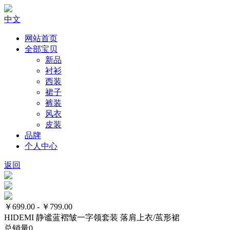
中文
网站首页
全部宝贝
新品
衬衫
西装
裙子
裤装
风衣
皮装
品牌
个人中心
返回
￥699.00 - ￥799.00
HIDEMI 静谧蓝褶皱一字领套装 落肩上衣/茧形裙
总销量
0