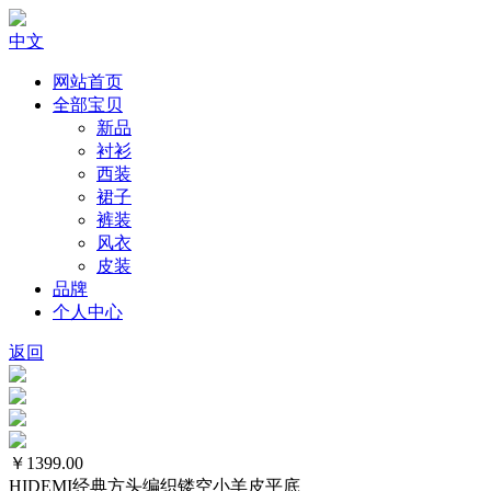
中文
网站首页
全部宝贝
新品
衬衫
西装
裙子
裤装
风衣
皮装
品牌
个人中心
返回
￥1399.00
HIDEMI经典方头编织镂空小羊皮平底