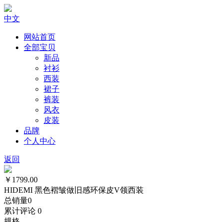
中文
网站首页
全部宝贝
新品
衬衫
西装
裙子
裤装
风衣
皮装
品牌
个人中心
返回
￥1799.00
HIDEMI 黑色褶皱做旧感环保皮V领西装
总销量
0
累计评论
0
规格