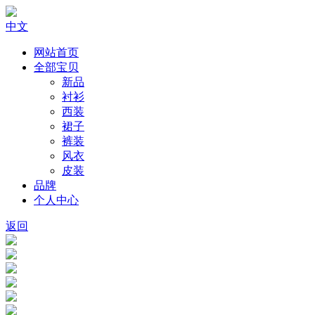
中文
网站首页
全部宝贝
新品
衬衫
西装
裙子
裤装
风衣
皮装
品牌
个人中心
返回