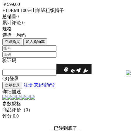
￥599.00
HIDEMI 100%山羊绒粗织帽子
总销量
0
累计评论
0
规格
选择：
均码
立即购买
加入购物车
验证码
QQ登录
注册
忘记密码?
立即登录
详细描述
参数规格
商品评价（0）
评分
0.0
--已经到底了--