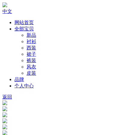
中文
网站首页
全部宝贝
新品
衬衫
西装
裙子
裤装
风衣
皮装
品牌
个人中心
返回