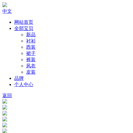
中文
网站首页
全部宝贝
新品
衬衫
西装
裙子
裤装
风衣
皮装
品牌
个人中心
返回