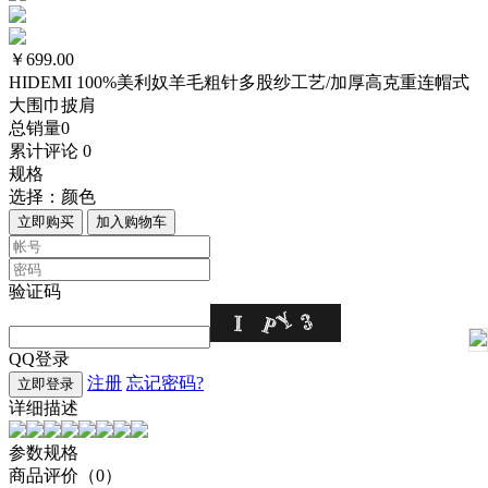
￥699.00
HIDEMI 100%美利奴羊毛粗针多股纱工艺/加厚高克重连帽式
大围巾披肩
总销量
0
累计评论
0
规格
选择：
颜色
立即购买
加入购物车
验证码
QQ登录
注册
忘记密码?
立即登录
详细描述
参数规格
商品评价（0）