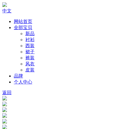
中文
网站首页
全部宝贝
新品
衬衫
西装
裙子
裤装
风衣
皮装
品牌
个人中心
返回