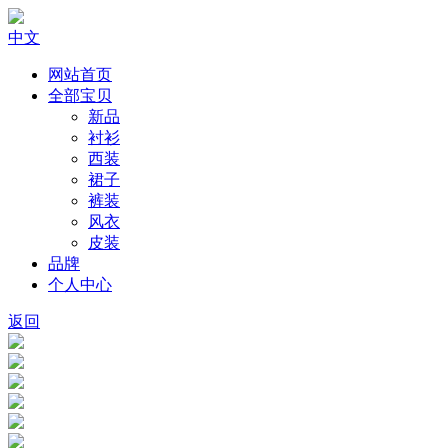
中文
网站首页
全部宝贝
新品
衬衫
西装
裙子
裤装
风衣
皮装
品牌
个人中心
返回