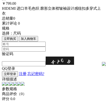
￥799.00
HIDEMI 进口羊毛色织 廓形立体褶皱袖设计感纽扣多穿式上
衣
总销量
0
累计评论
0
规格
选择：
尺码
立即购买
加入购物车
验证码
QQ登录
注册
忘记密码?
立即登录
详细描述
参数规格
商品评价（0）
评分
0.0