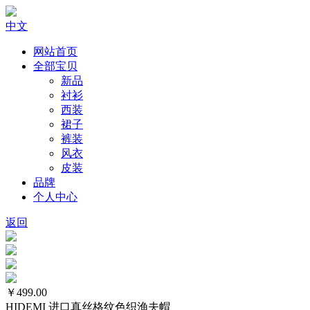
中文
网站首页
全部宝贝
新品
衬衫
西装
裙子
裤装
风衣
皮装
品牌
个人中心
返回
￥499.00
HIDEMI 进口真丝格纹色织渔夫帽