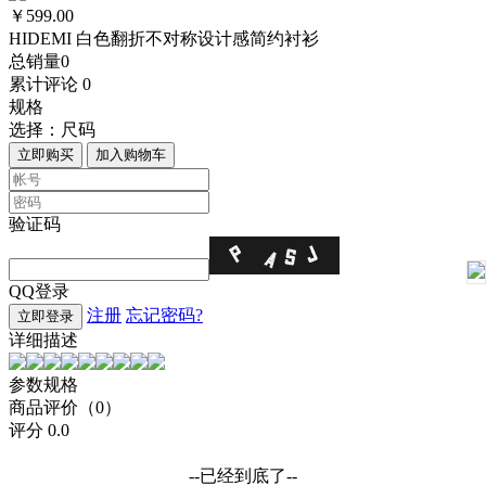
￥599.00
HIDEMI 白色翻折不对称设计感简约衬衫
总销量
0
累计评论
0
规格
选择：
尺码
立即购买
加入购物车
验证码
QQ登录
注册
忘记密码?
立即登录
详细描述
参数规格
商品评价（0）
评分
0.0
--已经到底了--