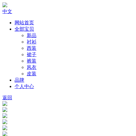
中文
网站首页
全部宝贝
新品
衬衫
西装
裙子
裤装
风衣
皮装
品牌
个人中心
返回