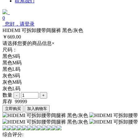
联系我们
0
您好，请登录
HIDEMI 可拆卸腰带阔腿裤 黑色/灰色
￥669.00
请选择您要的商品信息
×
尺码：
黑色S码
黑色M码
黑色L码
灰色S码
灰色M码
灰色L码
数量
库存
99999
立即购买
加入购物车
综合评分: