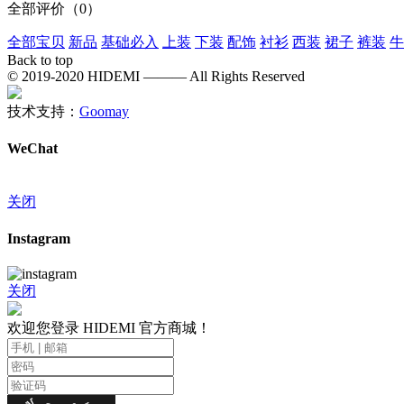
全部评价
（0）
全部宝贝
新品
基础必入
上装
下装
配饰
衬衫
西装
裙子
裤装
牛
Back to top
© 2019-2020 HIDEMI ——— All Rights Reserved
技术支持：
Goomay
WeChat
关闭
Instagram
关闭
欢迎您登录 HIDEMI 官方商城！