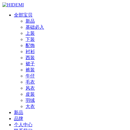
全部宝贝
新品
基础必入
上装
下装
配饰
衬衫
西装
裙子
裤装
牛仔
毛衣
风衣
皮装
羽绒
大衣
新品
品牌
个人中心