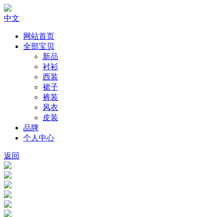
中文
网站首页
全部宝贝
新品
衬衫
西装
裙子
裤装
风衣
皮装
品牌
个人中心
返回