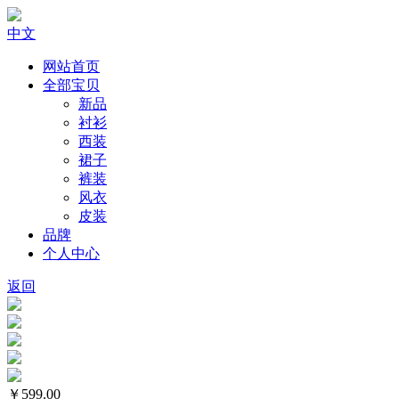
中文
网站首页
全部宝贝
新品
衬衫
西装
裙子
裤装
风衣
皮装
品牌
个人中心
返回
￥599.00