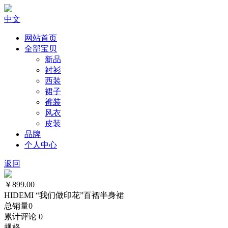
中文
网站首页
全部宝贝
新品
衬衫
西装
裙子
裤装
风衣
皮装
品牌
个人中心
返回
￥899.00
HIDEMI “我们做印花”百褶半身裙
总销量
0
累计评论
0
规格