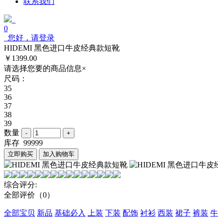
联系我们
0
您好，请登录
HIDEMI 黑色进口牛皮经典款短靴
￥1399.00
请选择您要的商品信息
×
尺码：
35
36
37
38
39
数量
库存
99999
立即购买
加入购物车
综合评分:
全部评价
（0）
全部宝贝
新品
基础必入
上装
下装
配饰
衬衫
西装
裙子
裤装
牛