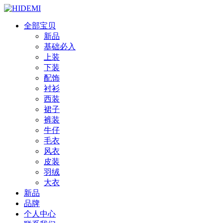
全部宝贝
新品
基础必入
上装
下装
配饰
衬衫
西装
裙子
裤装
牛仔
毛衣
风衣
皮装
羽绒
大衣
新品
品牌
个人中心