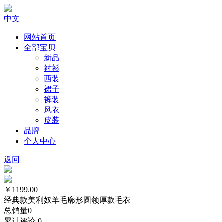
中文
网站首页
全部宝贝
新品
衬衫
西装
裙子
裤装
风衣
皮装
品牌
个人中心
返回
￥1199.00
经典款美利奴羊毛廓形圆领厚款毛衣
总销量
0
累计评论
0