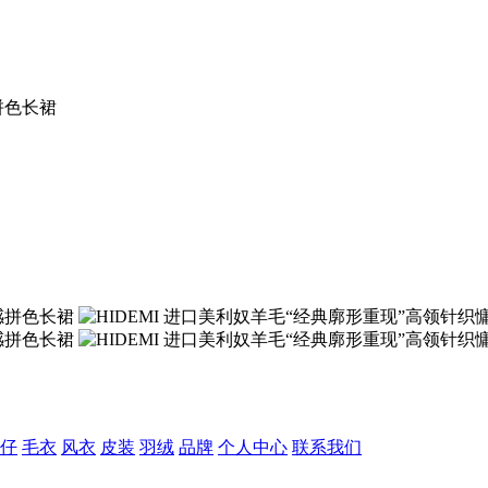
拼色长裙
仔
毛衣
风衣
皮装
羽绒
品牌
个人中心
联系我们