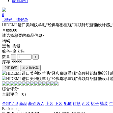
联系我们
0
您好，请登录
HIDEMI 进口美利奴羊毛“经典廓形重现”高领针织慵懒设计感
￥899.00
请选择您要的商品信息
×
均码：
黑色+梅紫
驼色+摩卡棕
数量
库存
99999
立即购买
加入购物车
综合评分:
全部评价
（0）
全部宝贝
新品
基础必入
上装
下装
配饰
衬衫
西装
裙子
裤装
牛
Back to top