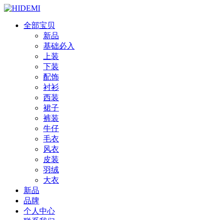
全部宝贝
新品
基础必入
上装
下装
配饰
衬衫
西装
裙子
裤装
牛仔
毛衣
风衣
皮装
羽绒
大衣
新品
品牌
个人中心