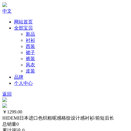
中文
网站首页
全部宝贝
新品
衬衫
西装
裙子
裤装
风衣
皮装
品牌
个人中心
返回
￥1299.00
HIDEMI日本进口色织粗呢感格纹设计感衬衫/前短后长
总销量
0
累计评论
0