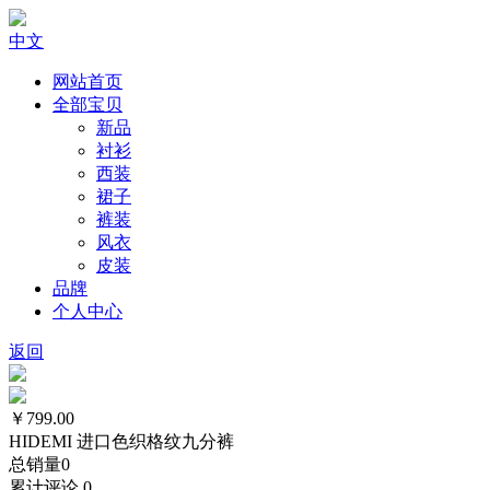
中文
网站首页
全部宝贝
新品
衬衫
西装
裙子
裤装
风衣
皮装
品牌
个人中心
返回
￥799.00
HIDEMI 进口色织格纹九分裤
总销量
0
累计评论
0