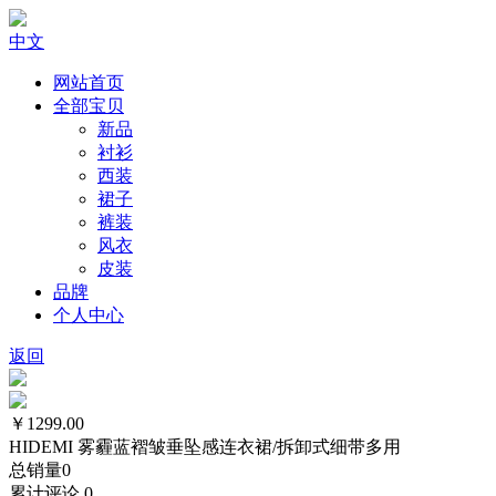
中文
网站首页
全部宝贝
新品
衬衫
西装
裙子
裤装
风衣
皮装
品牌
个人中心
返回
￥1299.00
HIDEMI 雾霾蓝褶皱垂坠感连衣裙/拆卸式细带多用
总销量
0
累计评论
0