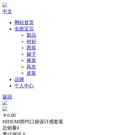
中文
网站首页
全部宝贝
新品
衬衫
西装
裙子
裤装
风衣
皮装
品牌
个人中心
返回
￥0.00
HIDEMI简约口袋设计感套装
总销量
0
累计评论
0