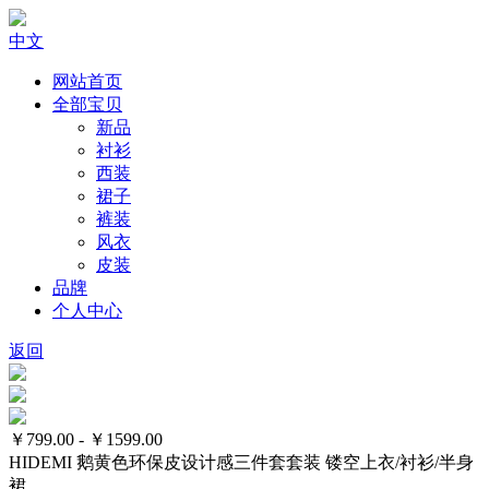
中文
网站首页
全部宝贝
新品
衬衫
西装
裙子
裤装
风衣
皮装
品牌
个人中心
返回
￥799.00 - ￥1599.00
HIDEMI 鹅黄色环保皮设计感三件套套装 镂空上衣/衬衫/半身
裙