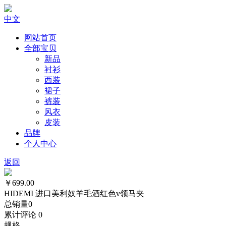
中文
网站首页
全部宝贝
新品
衬衫
西装
裙子
裤装
风衣
皮装
品牌
个人中心
返回
￥699.00
HIDEMI 进口美利奴羊毛酒红色v领马夹
总销量
0
累计评论
0
规格