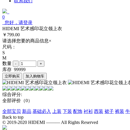
联系我们
0
您好，请登录
HIDEMI 艺术感印花立领上衣
￥799.00
请选择您要的商品信息
×
尺码：
S
M
数量
库存
99999
立即购买
加入购物车
综合评分:
全部评价
（0）
全部宝贝
新品
基础必入
上装
下装
配饰
衬衫
西装
裙子
裤装
牛
Back to top
© 2019-2020 HIDEMI ——— All Rights Reserved