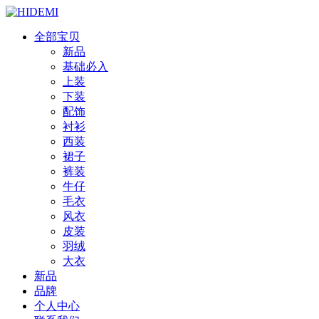
全部宝贝
新品
基础必入
上装
下装
配饰
衬衫
西装
裙子
裤装
牛仔
毛衣
风衣
皮装
羽绒
大衣
新品
品牌
个人中心