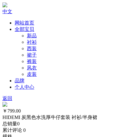
中文
网站首页
全部宝贝
新品
衬衫
西装
裙子
裤装
风衣
皮装
品牌
个人中心
返回
￥799.00
HIDEMI 炭黑色水洗厚牛仔套装 衬衫/半身裙
总销量
0
累计评论
0
规格