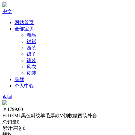
中文
网站首页
全部宝贝
新品
衬衫
西装
裙子
裤装
风衣
皮装
品牌
个人中心
返回
￥1799.00
HIDEMI 黑色斜纹羊毛厚款V领收腰西装外套
总销量
0
累计评论
0
规格