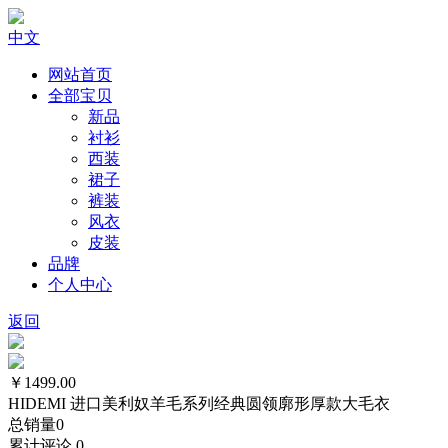
中文
网站首页
全部宝贝
新品
衬衫
西装
裙子
裤装
风衣
皮装
品牌
个人中心
返回
￥1499.00
HIDEMI 进口美利奴羊毛系列经典圆领廓形厚款大毛衣
总销量
0
累计评论
0