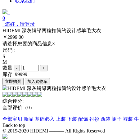
联系我们
0
您好，请登录
HIDEMI 深灰铜绿两粒扣简约设计感羊毛大衣
￥2999.00
请选择您要的商品信息
×
尺码：
S
M
数量
库存
99999
立即购买
加入购物车
综合评分:
全部评价
（0）
全部宝贝
新品
基础必入
上装
下装
配饰
衬衫
西装
裙子
裤装
牛
Back to top
© 2019-2020 HIDEMI ——— All Rights Reserved