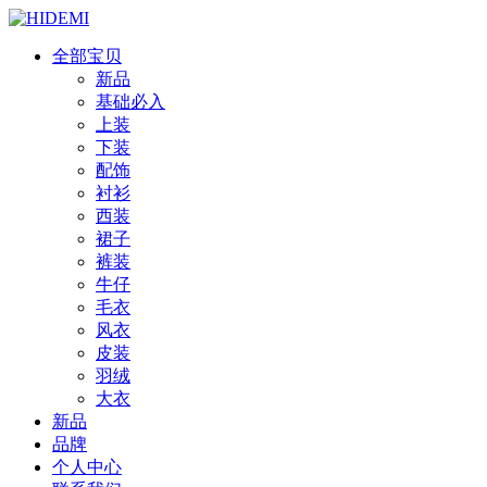
全部宝贝
新品
基础必入
上装
下装
配饰
衬衫
西装
裙子
裤装
牛仔
毛衣
风衣
皮装
羽绒
大衣
新品
品牌
个人中心