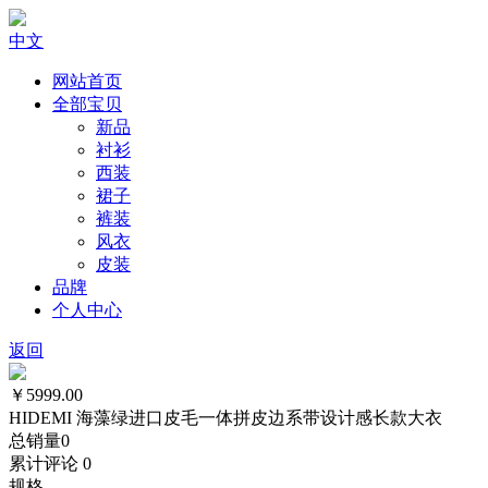
中文
网站首页
全部宝贝
新品
衬衫
西装
裙子
裤装
风衣
皮装
品牌
个人中心
返回
￥5999.00
HIDEMI 海藻绿进口皮毛一体拼皮边系带设计感长款大衣
总销量
0
累计评论
0
规格