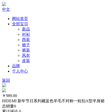
中文
网站首页
全部宝贝
新品
衬衫
西装
裙子
裤装
风衣
皮装
品牌
个人中心
返回
￥989.00
HIDEMI 新年节日系列藏蓝色羊毛不对称一粒扣A型半身裙
总销量
0
累计评论
0