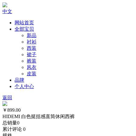
中文
网站首页
全部宝贝
新品
衬衫
西装
裙子
裤装
风衣
皮装
品牌
个人中心
返回
￥899.00
HIDEMI 白色挺括感直筒休闲西裤
总销量
0
累计评论
0
规格