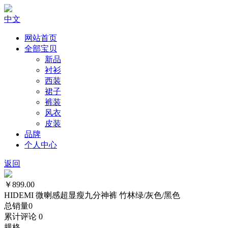
中文
网站首页
全部宝贝
新品
衬衫
西装
裙子
裤装
风衣
皮装
品牌
个人中心
返回
￥899.00
HIDEMI 微喇感超显瘦九分神裤 竹林绿/灰色/黑色
总销量
0
累计评论
0
规格