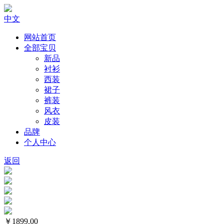
中文
网站首页
全部宝贝
新品
衬衫
西装
裙子
裤装
风衣
皮装
品牌
个人中心
返回
￥1899.00