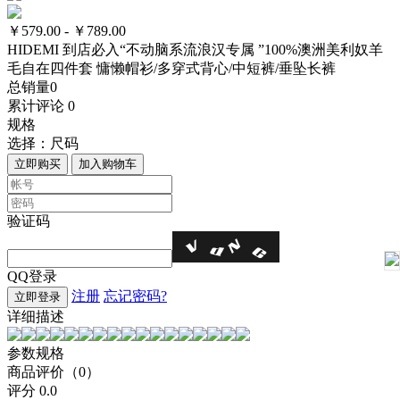
￥579.00 - ￥789.00
HIDEMI 到店必入“不动脑系流浪汉专属 ”100%澳洲美利奴羊
毛自在四件套 慵懒帽衫/多穿式背心/中短裤/垂坠长裤
总销量
0
累计评论
0
规格
选择：
尺码
立即购买
加入购物车
验证码
QQ登录
注册
忘记密码?
立即登录
详细描述
参数规格
商品评价（0）
评分
0.0