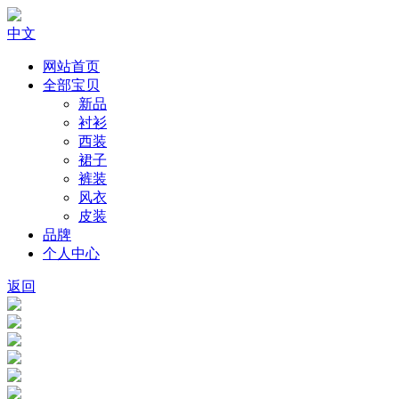
中文
网站首页
全部宝贝
新品
衬衫
西装
裙子
裤装
风衣
皮装
品牌
个人中心
返回